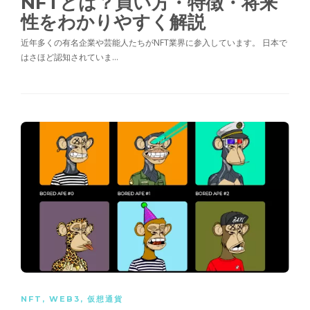
NFTとは？買い方・特徴・将来
性をわかりやすく解説
近年多くの有名企業や芸能人たちがNFT業界に参入しています。 日本で
はさほど認知されていま…
NFT
,
WEB3
,
仮想通貨