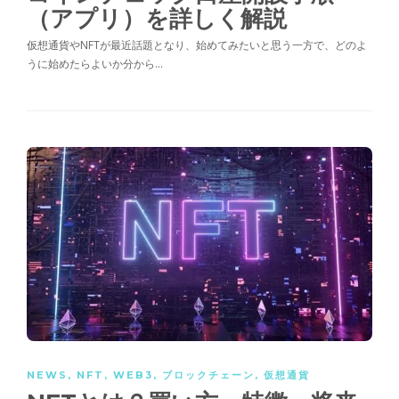
（アプリ）を詳しく解説
仮想通貨やNFTが最近話題となり、始めてみたいと思う一方で、どのよ
うに始めたらよいか分から…
NEWS
,
NFT
,
WEB3
,
ブロックチェーン
,
仮想通貨