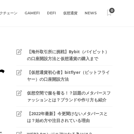
0
クチェーン
GAMEFI
DEFI
仮想通貨
NEWS
【海外取引所に挑戦】Bybit（バイビット）
の口座開設方法と仮想通貨の購入まで
【仮想通貨初心者】bitflyer（ビットフライ
ヤー）の口座開設方法
仮想空間で服を着る！？話題のメタバースフ
ァッションとは？ブランドや作り方も紹介
【2022年最新】今更聞けないメタバースと
は？始め方や注目されている理由