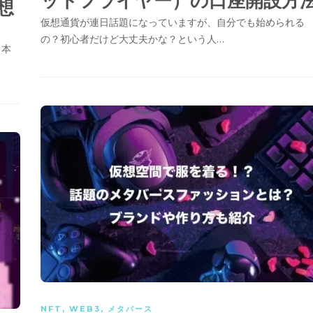
ットフライヤー）の口座開設方
想
仮想通貨が連日話題になっていますが、自分でも始められる
の？初心者だけど大丈夫かな？という人…
日本
NFT
,
WEB3
,
メタバース