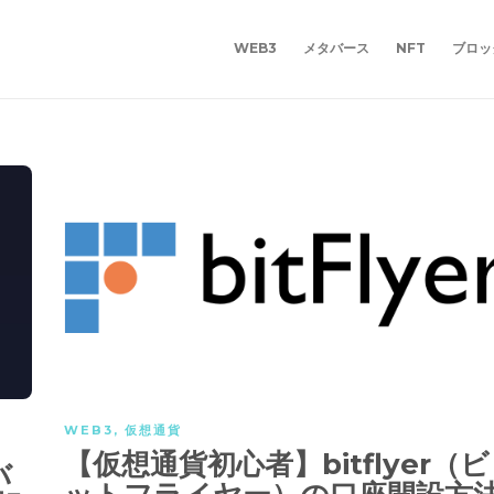
WEB3
メタバース
NFT
ブロッ
WEB3
,
仮想通貨
【仮想通貨初心者】bitflyer（ビ
バ