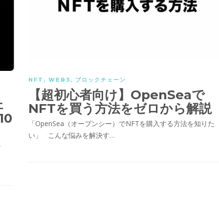
NFT
,
WEB3
,
ブロックチェーン
【超初心者向け】OpenSeaで
ェ
NFTを買う方法をゼロから解説
0
「OpenSea（オープンシー）でNFTを購入する方法を知りた
い」 こんな悩みを解決す…
け