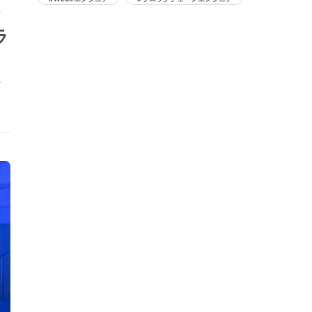
メ
ラ
た