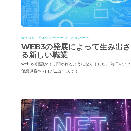
WEB3
,
ブロックチェーン
,
メタバース
WEB3の発展によって生み出
る新しい職業
Web3の話題がよく聞かれるようになりました。 毎日のよ
仮想通貨やNFTがニュースでよ…