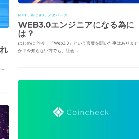
NFT
,
WEB3
,
メタバース
WEB3.0エンジニアになる為に
は？
はじめに 昨今、「Web3.0」という言葉を聞いた事はありませ
され
か？今知らない方でも、社会…
うに