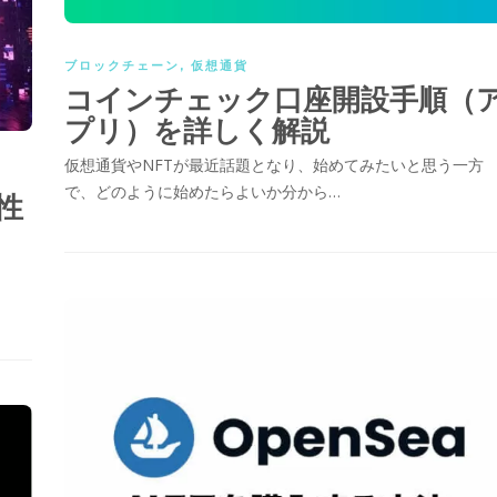
ブロックチェーン
,
仮想通貨
コインチェック口座開設手順（
プリ）を詳しく解説
仮想通貨やNFTが最近話題となり、始めてみたいと思う一方
で、どのように始めたらよいか分から…
性
ま