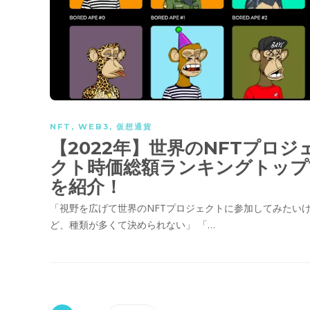
NFT
,
WEB3
,
仮想通貨
【2022年】世界のNFTプロジ
クト時価総額ランキングトップ1
を紹介！
「視野を広げて世界のNFTプロジェクトに参加してみたい
ど、種類が多くて決められない」 「…