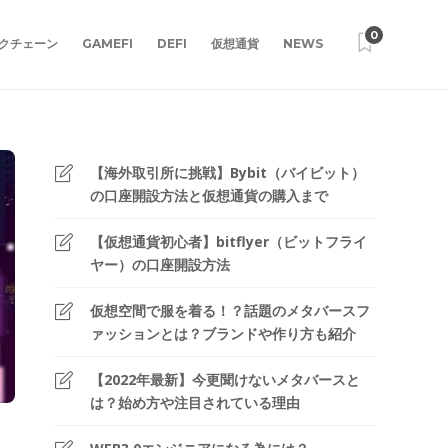
0
クチェーン
GAMEFI
DEFI
仮想通貨
NEWS
【海外取引所に挑戦】Bybit（バイビット）
の口座開設方法と仮想通貨の購入まで
【仮想通貨初心者】bitflyer（ビットフライ
ヤー）の口座開設方法
仮想空間で服を着る！？話題のメタバースフ
ァッションとは？ブランドや作り方も紹介
【2022年最新】今更聞けないメタバースと
は？始め方や注目されている理由