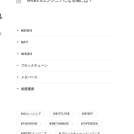
WEB3.0エンジニアになる為には？
れ
NEWS
れ
NFT
WEB3
ブロックチェーン
メタバース
仮想通貨
#AIエンジニア
#BITFLYER
#BYBIT
#FASHION
#METAMASK
#OPENSEA
#WEB3エンジニア
#ブロックチェーンエンジニア